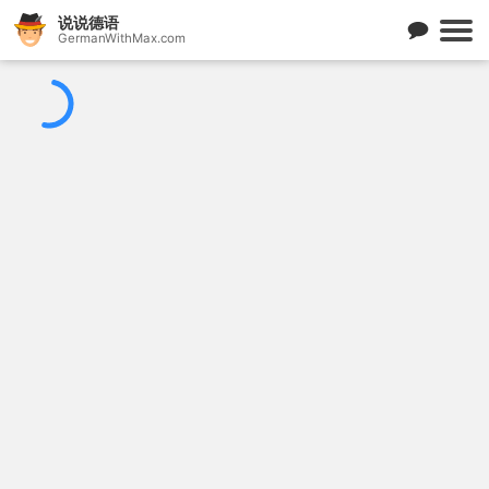
说说德语
GermanWithMax.com