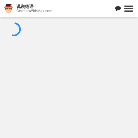
说说德语
GermanWithMax.com