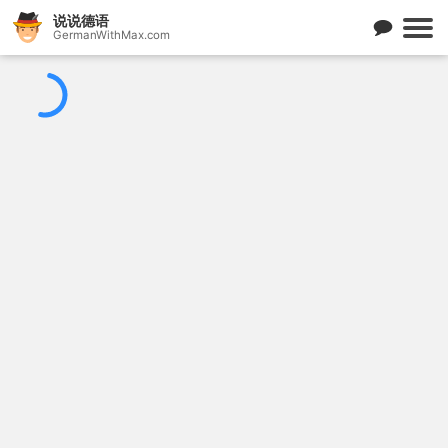
说说德语
GermanWithMax.com