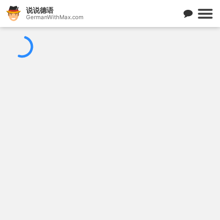
说说德语
GermanWithMax.com