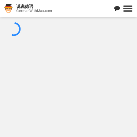
说说德语
GermanWithMax.com