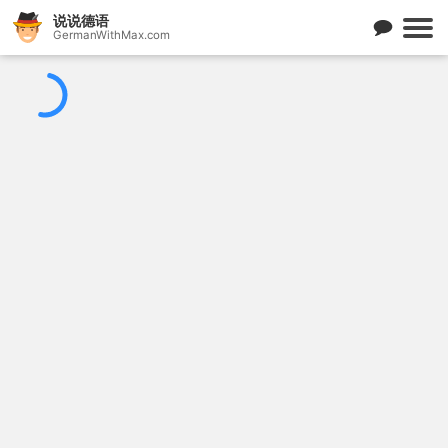
说说德语
GermanWithMax.com