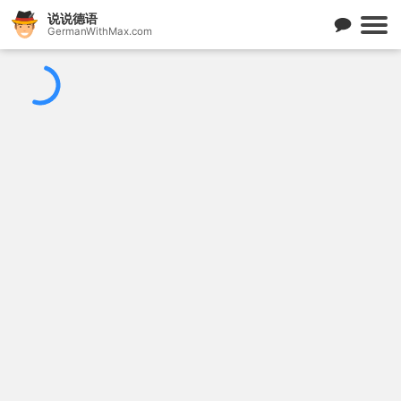
说说德语
GermanWithMax.com