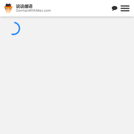
说说德语
GermanWithMax.com