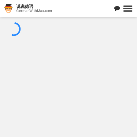
说说德语
GermanWithMax.com