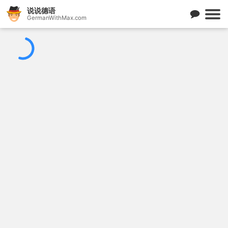
说说德语
GermanWithMax.com