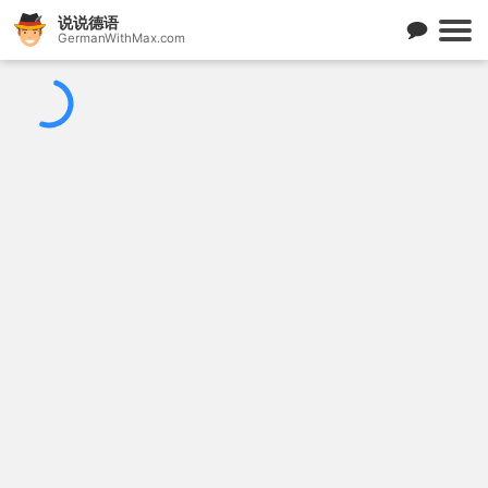
说说德语
GermanWithMax.com